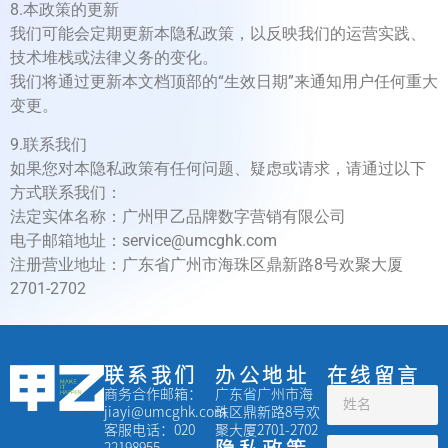
8.本政策的更新
我们可能会定期更新本隐私政策，以反映我们的运营实践、
技术堆栈或法律义务的变化。
我们将通过更新本文档顶部的“生效日期”来通知用户任何重大
变更。
9.联系我们
如果您对本隐私政策有任何问题、疑虑或请求，请通过以下
方式联系我们：
法定实体名称：广州甲乙品牌数字营销有限公司
电子邮箱地址：service@umcghk.com
注册营业地址：广东省广州市海珠区鼎新路8号欢聚大厦
2701-2702
联系我们
办公地址
在线留言
商务合作邮箱：
广东省广州市海
jiayi@umcghk.com
珠区鼎新路8号欢
客服电话：020
聚大厦2701-2702
22198955